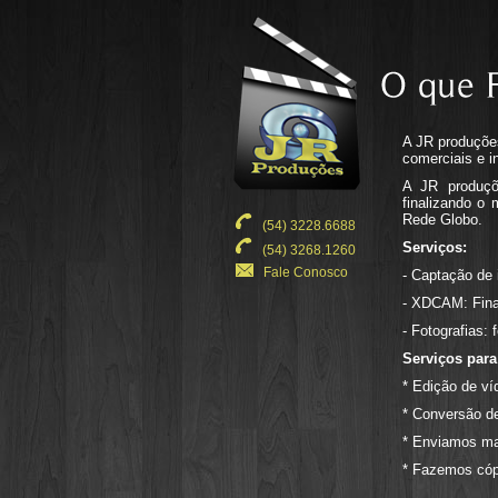
A JR produções
comerciais e in
A JR produçõ
finalizando o
Rede Globo.
(54) 3228.6688
Serviços:
(54) 3268.1260
Fale Conosco
- Captação de
- XDCAM: Fina
- Fotografias: 
Serviços para 
* Edição de ví
* Conversão 
* Enviamos ma
* Fazemos cóp