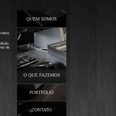
vídeos
dição,
ras da