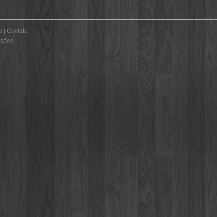
o
|
Contato
uções