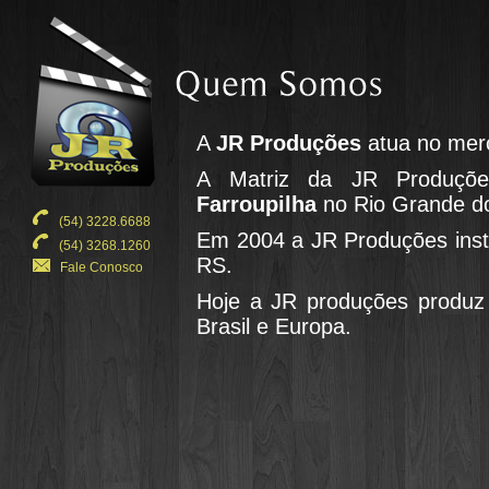
A
JR Produções
atua no mer
A Matriz da JR Produçõe
Farroupilha
no Rio Grande do
(54) 3228.6688
Em 2004 a JR Produções insta
(54) 3268.1260
RS.
Fale Conosco
Hoje a JR produções produz v
Brasil e Europa.